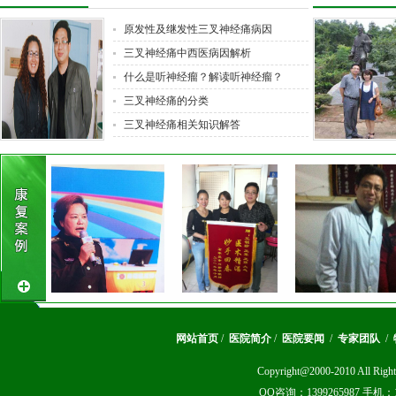
原发性及继发性三叉神经痛病因
三叉神经痛中西医病因解析
什么是听神经瘤？解读听神经瘤？
三叉神经痛的分类
三叉神经痛相关知识解答
11年后，陪姐姐千里寻神医
网站首页
/
医院简介
/
医院要闻
/
专家团队
/
Copyright@2000-2010 A
QQ咨询：1399265987 手机：1