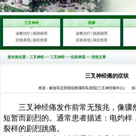
三叉神经
面瘫
诊断治疗
|
病因病理
诊断治疗
|
病因病理
症状表现
|
病症危害
症状表现
|
病症危害
您当前位置：
三叉神经
>>
三叉神经
>>
症状表现
>> 浏览文章
三叉神经痛的症状
来源：解放军总部医院附属军队医院(三叉神经痛中心)
发
三叉神经痛发作前常无预兆，像骤然
短暂而剧烈的。通常患者描述：电灼样
裂样的剧烈跳痛。