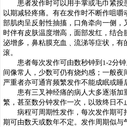
患者发作时可以用手掌或毛巾紧按患
以期减轻疼痛。有在发作时不断作咀嚼
部肌肉呈反射性抽搐，口角牵向一侧，又
时伴有皮肤温度增高，面部发红，结合
泌增多，鼻粘膜充血﹑流涕等症状，有
滚。
患者每次发作可由数秒钟到1-2分钟
间像常人，少数可仍有烧灼感；一般夜
严重者亦可通宵频繁发作不能成眠或睡
患有三叉神经痛的病人大多逐渐加重
繁，甚至数分钟发作一次，以致终日不
病程可周期性发作，每次发作期可持
期可由数天或数年不定。发作周期似与