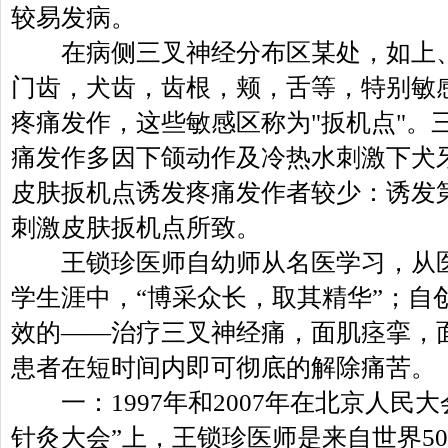
较易发病。
在病侧三叉神经分布区某处，如上、
门齿，犬齿，齿根，颊，舌等，特别敏
疼痛发作，这些敏感区称为"扳机点"。
痛发作多因下颌动作及冷热水刺激下犬
皮肤扳机点诱发疼痛发作者较少：诱发
刺激皮肤扳机点所致。
王锁珍医师自幼师从名医学习，从医
学生涯中，“博采众长，取其精华”；自
效的——治疗三叉神经痛，面肌痉挛，
患者在短时间内即可彻底的解除痛苦。
一：1997年和2007年在北京人民大
针灸大会”上，王锁珍医师是来自世界5